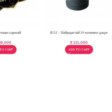
 улаан сарнай
B212 – Хайрцагтай 19 холимог цэцэг
19,000
₮
225,000
TO CART
ADD TO CART