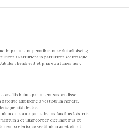
odo parturient penatibus nunc dui adipiscing
turient a.Parturient in parturient scelerisque
estibulum hendrerit et pharetra fames nunc
 convallis bulum parturient suspendisse.
a natoque adipiscing a vestibulum hendre.
erisque nibh lectus.
ulum et in a a a purus lectus faucibus lobortis
ndimentum a et ullamcorper dictumst mus et
urient scelerisque vestibulum amet elit ut