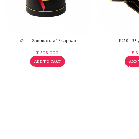
B205 – Хайрцагтай 17 сарнай
B210 – 33
₮
205,000
₮
3
ADD TO CART
ADD 