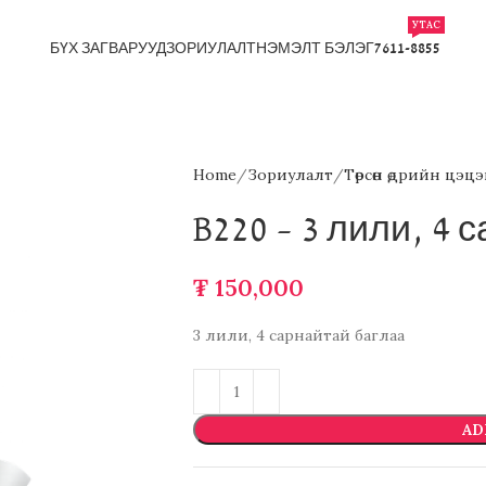
УТАС
БҮХ ЗАГВАРУУД
ЗОРИУЛАЛТ
НЭМЭЛТ БЭЛЭГ
7611-8855
Home
Зориулалт
Төрсөн өдрийн цэцэ
B220 – 3 лили, 4 
₮
150,000
3 лили, 4 сарнайтай баглаа
AD