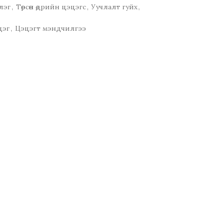
лэг
,
Төрсөн өдрийн цэцэгс
,
Уучлалт гуйх
,
цэг
,
Цэцэгт мэндчилгээ