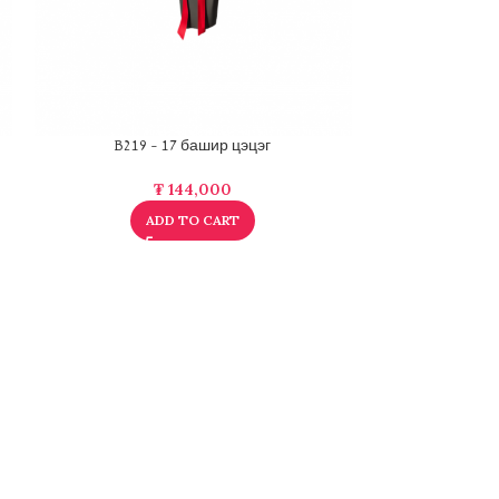
B219 – 17 башир цэцэг
B223 – Хайрц
₮
144,000
₮
322
ADD TO CART
A