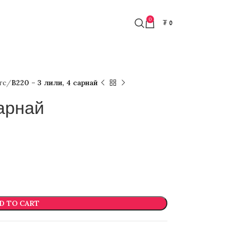
0
₮
0
гс
B220 – 3 лили, 4 сарнай
сарнай
D TO CART