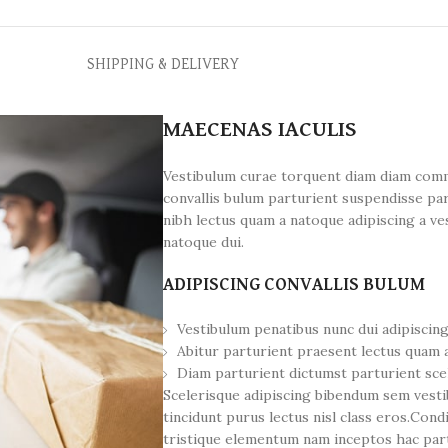
SHIPPING & DELIVERY
MAECENAS IACULIS
Vestibulum curae torquent diam diam comm
convallis bulum parturient suspendisse par
nibh lectus quam a natoque adipiscing a v
natoque dui.
ADIPISCING CONVALLIS BULUM
Vestibulum penatibus nunc dui adipiscing
Abitur parturient praesent lectus quam 
Diam parturient dictumst parturient scel
Scelerisque adipiscing bibendum sem vestib
tincidunt purus lectus nisl class eros.Co
tristique elementum nam inceptos hac part