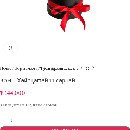
Click to enlarge
Home
Зориулалт
Төрсөн өдрийн цэцэгс
B204 – Хайрцагтай 11 сарнай
₮
144,000
Хайрцагтай 11 улаан сарнай