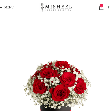
0
MENU
₮