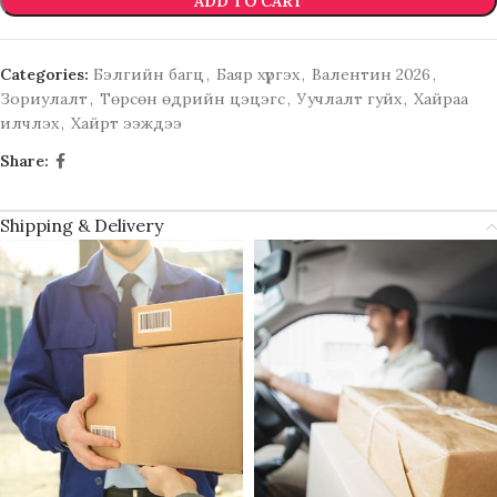
ADD TO CART
Categories:
Бэлгийн багц
,
Баяр хүргэх
,
Валентин 2026
,
Зориулалт
,
Төрсөн өдрийн цэцэгс
,
Уучлалт гуйх
,
Хайраа
илчлэх
,
Хайрт ээждээ
Share:
Shipping & Delivery