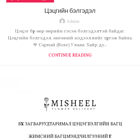
Цэцгийн бэлгэдэл
Admin
Цэцэг бүр өөр өөрийн гэсэн бэлгэдэлтэй байдаг.
Цэцгийн бэлгэдэл, өнгөний мэдээллийг хүргэж байна.
🌹 Сарнай (Rose) Улаан: Хайр ду...
CONTINUE READING
БҮХ ЗАГВАРУУД
ТАРИМАЛ ЦЭЦЭГ
БЭЛГИЙН БАГЦ
ЖИМСНИЙ БАГЦ
МЭНДЧИЛГЭЭНИЙ ҮГ