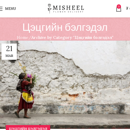
0
MENU
₮
Цэцгийн бэлгэдэл
Home
Archive by Category "Цэцгийн бэлгэдэл"
21
MAR
ЦЭЦГИЙН БЭЛГЭДЭЛ